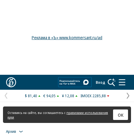
Реклама в «Ъ» www.kommersant.ru/ad
Коммерсантъ
Вход
$ 81,40
€ 94,05
¥ 12,08
IMOEX 2285,88
Предыдущая
С
страница
с
Оставаясь на сайте, вы соглашаетесь с
правилами использования
ОК
куки
Архив