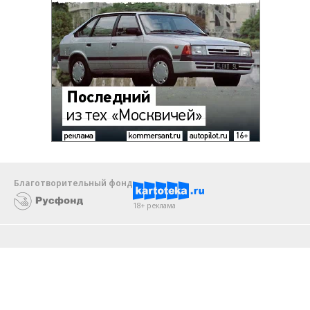
Благотворительный фонд
18+ реклама
О «Коммерсанте»
Android
Архив
Обратная связь
Контакты
Правовая информация
Реклама
E-mail рассылки