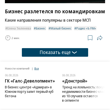
Бизнес разлетелся по командировкам
Какие направления популярны в секторе МСП
Елена Тюленева
Бизнес
Малый бизнес
Радио «Ъ FM»
2 мин.
Показать еще
Новости компаний
Все
06.08.2026
06.08.2026
ГК «Галс-Девелопмент»
«Донстрой»
В бизнес-центре «Адмирал» в
Тренд на лояльность: покупат
Южном порту залит первый куб
недвижимости бизнес-класса в
бетона
из 10 случаев остаются
в сегменте