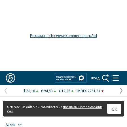
Реклама в «Ъ» www.kommersant.ru/ad
Коммерсантъ
Вход
$ 82,16
€ 94,83
¥ 12,23
IMOEX 2281,31
Предыдущая
С
страница
с
Оставаясь на сайте, вы соглашаетесь с
правилами использования
ОК
куки
Архив