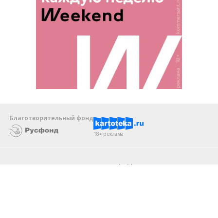
Благотворительный фонд
18+ реклама
О «Коммерсанте»
Android
Архив
Обратная связь
Контакты
Правовая информация
Реклама
E-mail рассылки
Вакансии