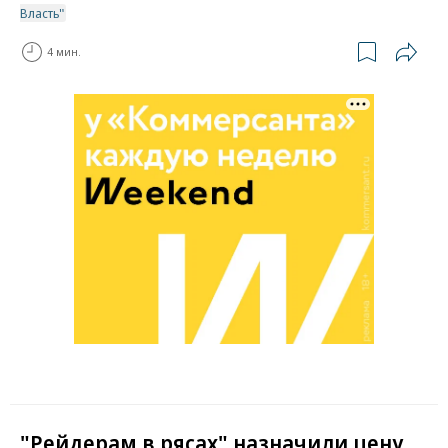
Власть"
4 мин.
"Рейдерам в рясах" назначили цену