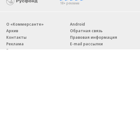
18+ реклама
О «Коммерсанте»
Android
Архив
Обратная связь
Контакты
Правовая информация
Реклама
E-mail рассылки
Вакансии
18+
© АО «Коммерсантъ». 127006, Москва, Оружейный переулок д. 41,
тел. +7 (495) 797-69-70.
Сетевое издание «Коммерсантъ» (доменное имя сайта:
kommersant.ru) зарегистрировано Федеральной службой
по надзору в сфере связи, информационных технологий и массовых
коммуникаций (Роскомнадзор), регистрационный номер и дата
принятия решения о регистрации: серия
Эл № ФС77-76922
от 11 октября 2019 г.
Партнерские проекты/материалы, новости компаний, материалы