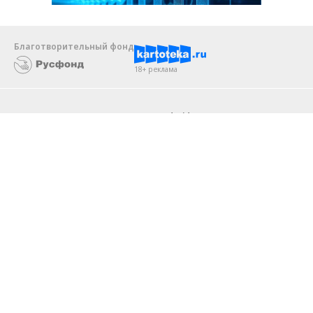
Благотворительный фонд
18+ реклама
О «Коммерсанте»
Android
Архив
Обратная связь
Контакты
Правовая информация
Реклама
E-mail рассылки
Вакансии
18+
© АО «Коммерсантъ». 127006, Москва, Оружейный переулок д. 41,
тел. +7 (495) 797-69-70.
Сетевое издание «Коммерсантъ» (доменное имя сайта:
kommersant.ru) зарегистрировано Федеральной службой
по надзору в сфере связи, информационных технологий и массовых