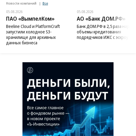
Новости компаний
Все
05.08.2026
05.08.2026
ПАО «ВымпелКом»
АО «Банк ДОМ.РФ»
Beeline Cloud и PlatformCraft
Банк ДОМ.РФ в 2,5 раза нараст
запустили холодное S3-
объемы кредитования
хранилище для архивных
подрядчиков ИЖС с эскроу
данных бизнеса