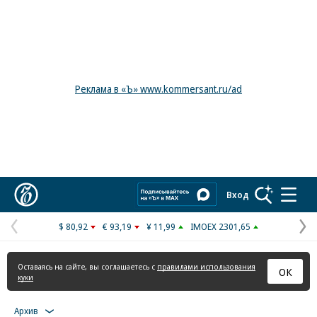
Реклама в «Ъ» www.kommersant.ru/ad
Коммерсантъ
Вход
$ 80,92
€ 93,19
¥ 11,99
IMOEX 2301,65
Предыдущая
С
страница
с
Оставаясь на сайте, вы соглашаетесь с
правилами использования
ОК
куки
Архив