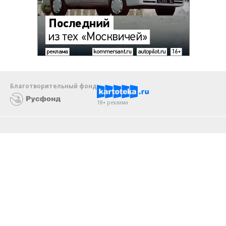
Благотворительный фонд
18+ реклама
О «Коммерсанте»
Android
Архив
Обратная связь
Контакты
Правовая информация
Реклама
E-mail рассылки
Вакансии
18+