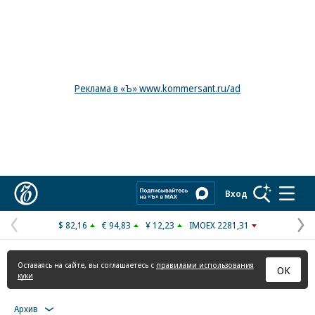
Реклама в «Ъ» www.kommersant.ru/ad
Коммерсантъ
Вход
$ 82,16
€ 94,83
¥ 12,23
IMOEX 2281,31
Предыдущая
С
страница
с
Оставаясь на сайте, вы соглашаетесь с
правилами использования
ОК
куки
Архив