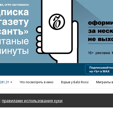
Реклама в «Ъ» www.kommersant.ru/ad
281,31
Что посмотреть в кино
Взрыв у Balzi Rossi
Мигранты в
с
правилами использования куки