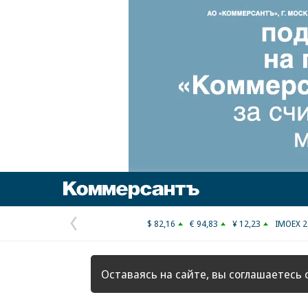
Коммерсантъ
$ 82,16
€ 94,83
¥ 12,23
IMOEX 2
Предыдущая
страница
Оставаясь на сайте, вы соглашаетесь 