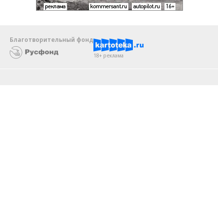
Благотворительный фонд
18+ реклама
О «Коммерсанте»
Android
Архив
Обратная связь
Контакты
Правовая информация
Реклама
E-mail рассылки
Вакансии
18+
© АО «Коммерсантъ». 127006, Москва, Оружейный переулок д. 41,
тел. +7 (495) 797-69-70.
Сетевое издание «Коммерсантъ» (доменное имя сайта:
kommersant.ru) зарегистрировано Федеральной службой