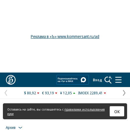
Реклама в «Ъ» www.kommersant.ru/ad
Коммерсантъ
Вход
$ 80,92
€ 93,19
¥ 12,05
IMOEX 2289,41
Предыдущая
С
страница
с
Оставаясь на сайте, вы соглашаетесь с
правилами использования
ОК
куки
Архив