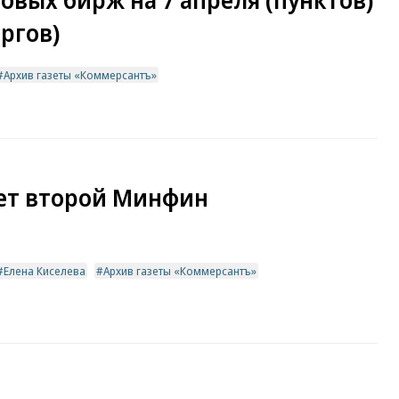
вых бирж на 7 апреля (пунктов)
ргов)
Архив газеты «Коммерсантъ»
ает второй Минфин
Елена Киселева
Архив газеты «Коммерсантъ»