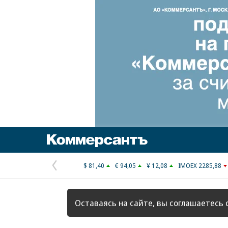
Коммерсантъ
$ 81,40
€ 94,05
¥ 12,08
IMOEX 2285,88
Предыдущая
страница
Оставаясь на сайте, вы соглашаетесь 