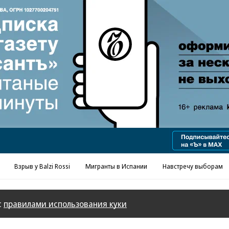
Реклама в «Ъ» www.kommersant.ru/ad
Взрыв у Balzi Rossi
Мигранты в Испании
Навстречу выборам
с
правилами использования куки