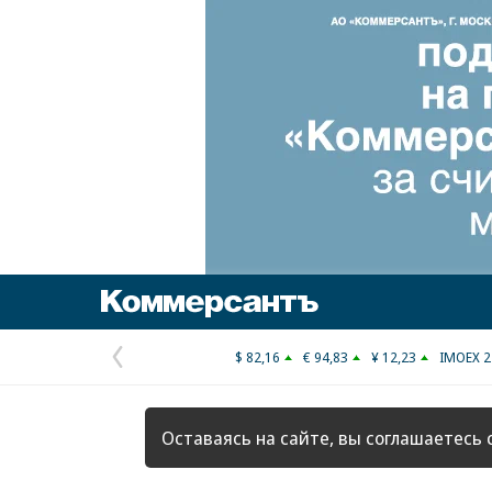
Коммерсантъ
$ 82,16
€ 94,83
¥ 12,23
IMOEX 2
Предыдущая
страница
Оставаясь на сайте, вы соглашаетесь 