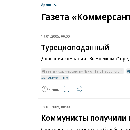
Архив
Газета «Коммерсант
19.01.2005, 00:00
Турецкоподанный
Дочерней компании "Вымпелкома" предъ
Газета «Коммерсантъ» №7 от 19.01.2005, стр. 1
«Коммерсантъ»
4 мин.
19.01.2005, 00:00
Коммунисты получили 
Они лишились союзников в борьбе за о