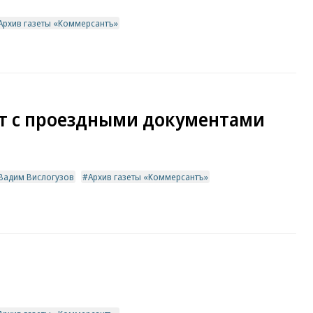
Архив газеты «Коммерсантъ»
ет с проездными документами
Вадим Вислогузов
Архив газеты «Коммерсантъ»