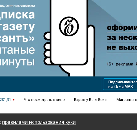
Реклама в «Ъ» www.kommersant.ru/ad
281,31
Что посмотреть в кино
Взрыв у Balzi Rossi
Мигранты в
с
правилами использования куки