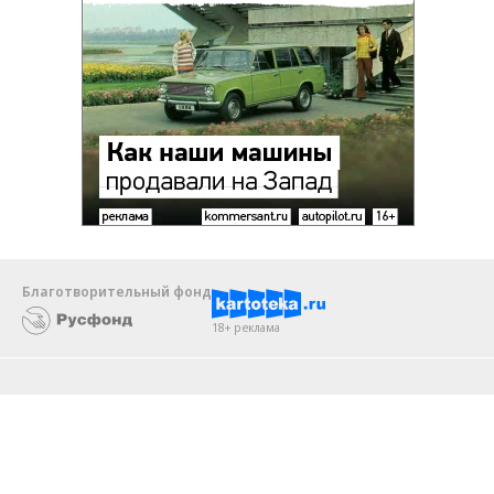
Благотворительный фонд
18+ реклама
О «Коммерсанте»
Android
Архив
Обратная связь
Контакты
Правовая информация
Реклама
E-mail рассылки
Вакансии