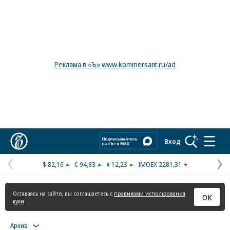
Реклама в «Ъ» www.kommersant.ru/ad
Коммерсантъ
Вход
$ 82,16
€ 94,83
¥ 12,23
IMOEX 2281,31
Предыдущая
С
страница
с
Оставаясь на сайте, вы соглашаетесь с
правилами использования
ОК
куки
Архив