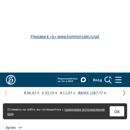
Реклама в «Ъ» www.kommersant.ru/ad
Коммерсантъ
Вход
$ 80,92
€ 93,19
¥ 12,07
IMOEX 2287,77
Предыдущая
С
страница
с
Оставаясь на сайте, вы соглашаетесь с
правилами использования
ОК
куки
Архив