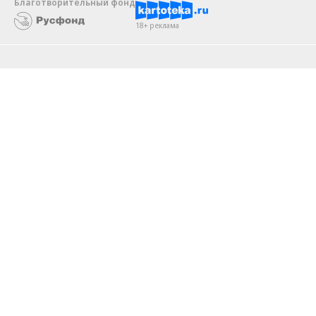
Благотворительный фонд
18+ реклама
О «Коммерсанте»
Android
Архив
Обратная связь
Контакты
Правовая информация
Реклама
E-mail рассылки
Вакансии
18+
© АО «Коммерсантъ». 127006, Москва, Оружейный переулок д. 41,
тел. +7 (495) 797-69-70.
Сетевое издание «Коммерсантъ» (доменное имя сайта:
kommersant.ru) зарегистрировано Федеральной службой
по надзору в сфере связи, информационных технологий и массовых
коммуникаций (Роскомнадзор), регистрационный номер и дата
принятия решения о регистрации: серия
Эл № ФС77-76922
от 11 октября 2019 г.