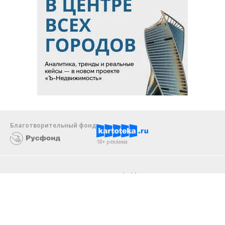
Благотворительный фонд
18+ реклама
О «Коммерсанте»
Android
Архив
Обратная связь
Контакты
Правовая информация
Реклама
E-mail рассылки
Вакансии