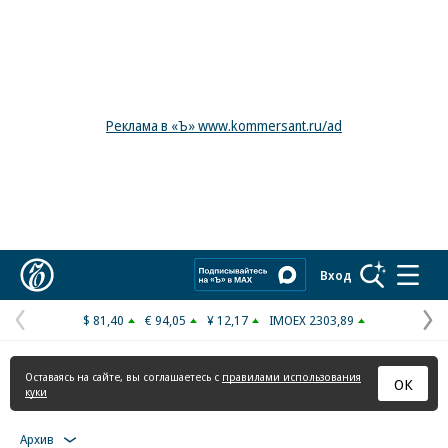
Реклама в «Ъ» www.kommersant.ru/ad
Коммерсантъ
Вход
$ 81,40
€ 94,05
¥ 12,17
IMOEX 2303,89
Предыдущая
С
страница
с
Оставаясь на сайте, вы соглашаетесь с
правилами использования
ОК
куки
Архив