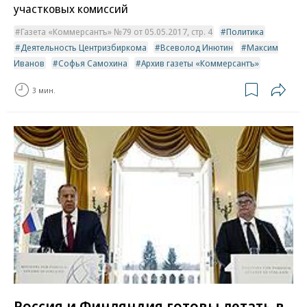
участковых комиссий
Газета «Коммерсантъ» №79 от 05.05.2017, стр. 4
Политика
Деятельность Центризбиркома
Всеволод Инютин
Максим
Иванов
Софья Самохина
Архив газеты «Коммерсантъ»
3 мин.
Россия и Финляндия готовы летать в