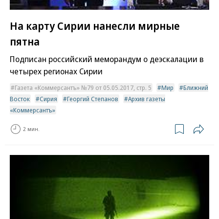
На карту Сирии нанесли мирные
пятна
Подписан российский меморандум о деэскалации в
четырех регионах Сирии
Газета «Коммерсантъ» №79 от 05.05.2017, стр. 5
Мир
Ближний
Восток
Сирия
Георгий Степанов
Архив газеты
«Коммерсантъ»
2 мин.