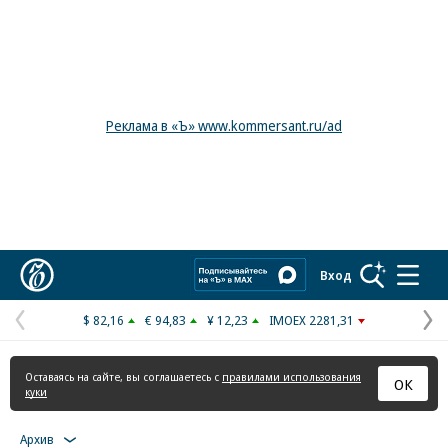
Реклама в «Ъ» www.kommersant.ru/ad
Коммерсантъ
Вход
$ 82,16
€ 94,83
¥ 12,23
IMOEX 2281,31
Предыдущая
С
страница
с
Оставаясь на сайте, вы соглашаетесь с
правилами использования
ОК
куки
Архив