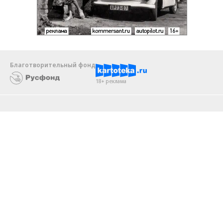
Благотворительный фонд
18+ реклама
О «Коммерсанте»
Android
Архив
Обратная связь
Контакты
Правовая информация
Реклама
E-mail рассылки
Вакансии
18+
© АО «Коммерсантъ». 127006, Москва, Оружейный переулок д. 41,
тел. +7 (495) 797-69-70.