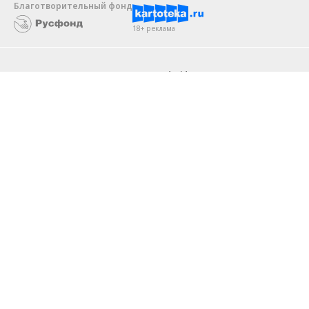
Благотворительный фонд
18+ реклама
О «Коммерсанте»
Android
Архив
Обратная связь
Контакты
Правовая информация
Реклама
E-mail рассылки
Вакансии
18+
© АО «Коммерсантъ». 127006, Москва, Оружейный переулок д. 41,
тел. +7 (495) 797-69-70.
Сетевое издание «Коммерсантъ» (доменное имя сайта:
kommersant.ru) зарегистрировано Федеральной службой
по надзору в сфере связи, информационных технологий и массовых
коммуникаций (Роскомнадзор), регистрационный номер и дата
принятия решения о регистрации: серия
Эл № ФС77-76922
от 11 октября 2019 г.