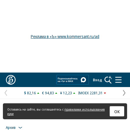
Реклама в «Ъ» www.kommersant.ru/ad
Коммерсантъ
Вход
$ 82,16
€ 94,83
¥ 12,23
IMOEX 2281,31
Предыдущая
С
страница
с
Оставаясь на сайте, вы соглашаетесь с
правилами использования
ОК
куки
Архив