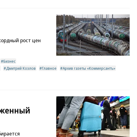
кордный рост цен
Бизнес
Дмитрий Козлов
Главное
Архив газеты «Коммерсантъ»
оженный
бирается