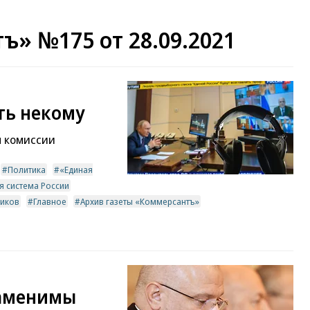
ъ» №175 от 28.09.2021
ать некому
л комиссии
Политика
«Единая
я система России
ников
Главное
Архив газеты «Коммерсантъ»
заменимы