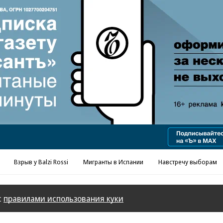
Реклама в «Ъ» www.kommersant.ru/ad
Взрыв у Balzi Rossi
Мигранты в Испании
Навстречу выборам
с
правилами использования куки