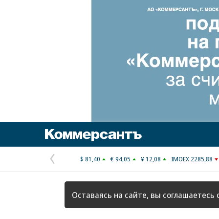
Коммерсантъ
$ 81,40
€ 94,05
¥ 12,08
IMOEX 2285,88
Предыдущая
страница
Оставаясь на сайте, вы соглашаетесь 