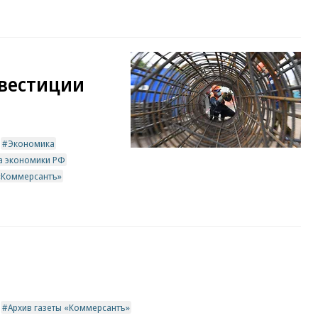
нвестиции
Экономика
а экономики РФ
 «Коммерсантъ»
Архив газеты «Коммерсантъ»