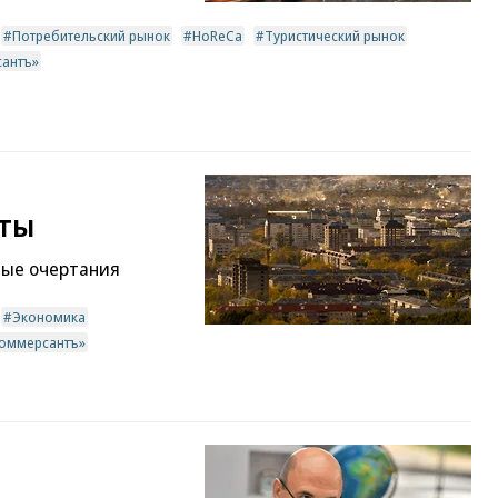
Потребительский рынок
HoReCa
Туристический рынок
сантъ»
еты
вые очертания
Экономика
Коммерсантъ»