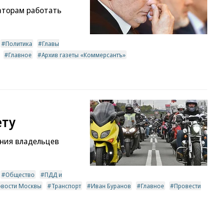
аторам работать
Политика
Главы
Главное
Архив газеты «Коммерсантъ»
ету
ания владельцев
Общество
ПДД и
овости Москвы
Транспорт
Иван Буранов
Главное
Провести