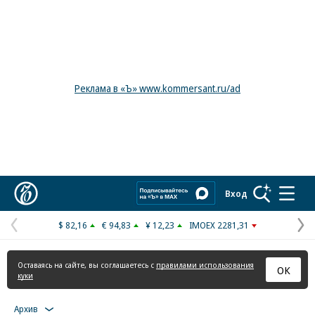
Реклама в «Ъ» www.kommersant.ru/ad
Коммерсантъ
Вход
$ 82,16
€ 94,83
¥ 12,23
IMOEX 2281,31
Предыдущая
С
страница
с
Оставаясь на сайте, вы соглашаетесь с
правилами использования
ОК
куки
Архив