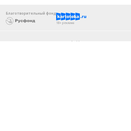
Благотворительный фонд
18+ реклама
О «Коммерсанте»
Android
Архив
Обратная связь
Контакты
Правовая информация
Реклама
E-mail рассылки
Вакансии
18+
© АО «Коммерсантъ». 127006, Москва, Оружейный переулок д. 41,
тел. +7 (495) 797-69-70.
Сетевое издание «Коммерсантъ» (доменное имя сайта:
kommersant.ru) зарегистрировано Федеральной службой
по надзору в сфере связи, информационных технологий и массовых
коммуникаций (Роскомнадзор), регистрационный номер и дата