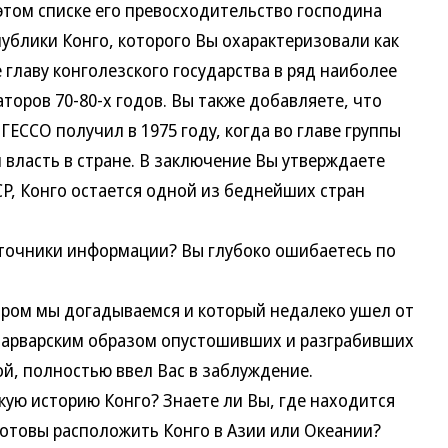
ом списке его превосходительство господина
ублики Конго, которого Вы охарактеризовали как
 главу конголезского государства в ряд наиболее
оров 70-80-х годов. Вы также добавляете, что
ЕССО получил в 1975 году, когда во главе группы
 власть в стране. В заключение Вы утверждаете
СР, Конго остается одной из беднейших стран
точники информации? Вы глубоко ошибаетесь по
ом мы догадываемся и который недалеко ушел от
варварским образом опустошивших и разграбивших
ой, полностью ввел Вас в заблуждение.
ю историю Конго? Знаете ли Вы, где находится
 готовы расположить Конго в Азии или Океании?