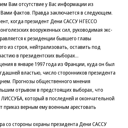
аем Вам отсутствие у Вас информации из
 Вами фактов. Правда заключается в следующем.
омент, когда президент Дени САССУ НГЕССО
конголезских вооруженных сил, руководимая экс-
равляется к резиденции бывшего главы
его из строя, нейтрализовать, оставить под
астию в президентских выборах...
ия в январе 1997 года из Франции, куда он был
гдашней властью, число сторонников президента
днем. Прогнозы общественного мнения
ольшим отрывом в предстоящих выборах, что
я ЛИССУБА, который в последней и окончательной
ет приказ верным ему военным арестовать
а со стороны охраны президента Дени САССУ