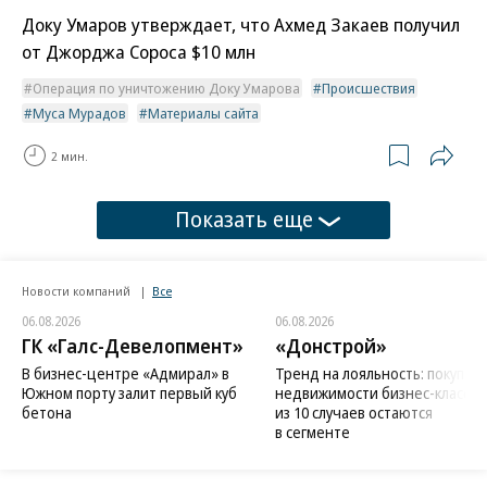
Доку Умаров утверждает, что Ахмед Закаев получил
от Джорджа Сороса $10 млн
Операция по уничтожению Доку Умарова
Происшествия
Муса Мурадов
Материалы сайта
2 мин.
Показать еще
Новости компаний
Все
06.08.2026
06.08.2026
ГК «Галс-Девелопмент»
«Донстрой»
В бизнес-центре «Адмирал» в
Тренд на лояльность: покупат
Южном порту залит первый куб
недвижимости бизнес-класса в
бетона
из 10 случаев остаются
в сегменте