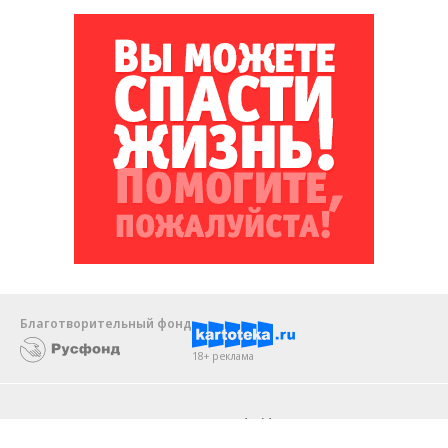
Благотворительный фонд
18+ реклама
О «Коммерсанте»
Android
Архив
Обратная связь