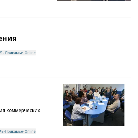
ения
Ъ-Прикамье-Online
ия коммерческих
Ъ-Прикамье-Online