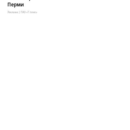
Перми
Реклама | ПАО «Т плюс»