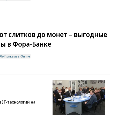
от слитков до монет – выгодные
ы в Фора-Банке
Ъ-Прикамье-Online
 IT-технологий на