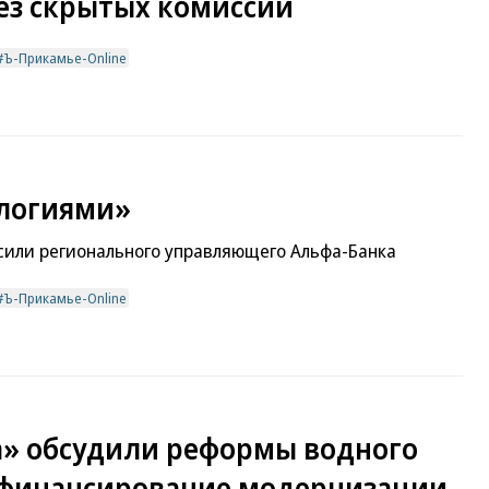
ез скрытых комиссий
Ъ-Прикамье-Online
ологиями»
осили регионального управляющего Альфа-Банка
Ъ-Прикамье-Online
а» обсудили реформы водного
осфинансирование модернизации