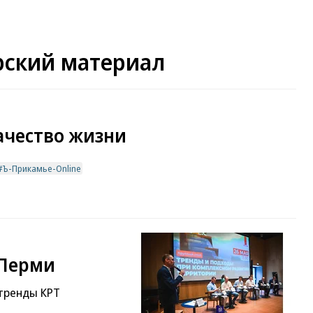
рский материал
ачество жизни
Ъ-Прикамье-Online
 Перми
 тренды КРТ