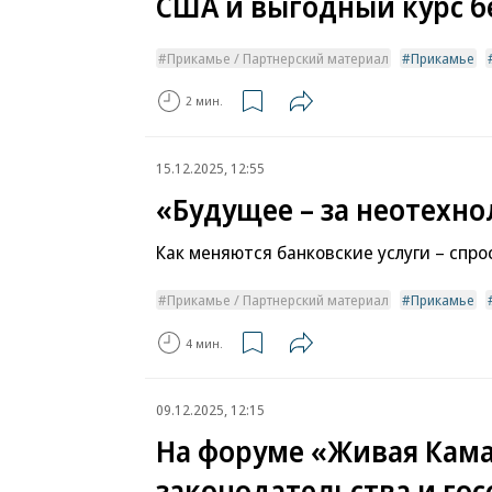
США и выгодный курс б
Прикамье / Партнерский материал
Прикамье
2 мин.
15.12.2025, 12:55
«Будущее – за неотехн
Как меняются банковские услуги – спр
Прикамье / Партнерский материал
Прикамье
4 мин.
09.12.2025, 12:15
На форуме «Живая Кам
законодательства и г