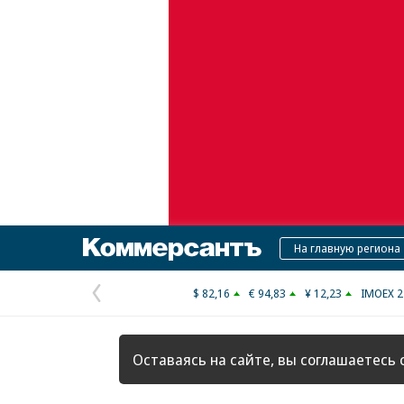
Коммерсантъ
На главную региона
$ 82,16
€ 94,83
¥ 12,23
IMOEX 2
Предыдущая
страница
Оставаясь на сайте, вы соглашаетесь 