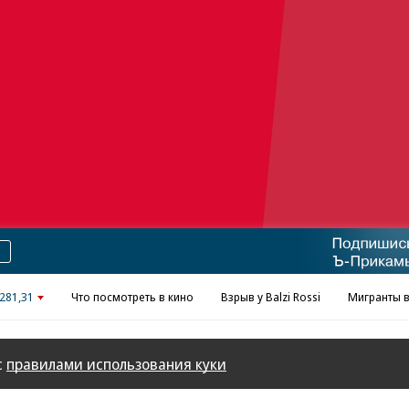
Реклама в «Ъ» www.kommersant.ru/ad
281,31
Что посмотреть в кино
Взрыв у Balzi Rossi
Мигранты в
с
правилами использования куки