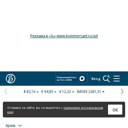
Реклама в «Ъ» www.kommersant.ru/ad
Коммерсантъ
Вход
$ 82,16
€ 94,83
¥ 12,23
IMOEX 2281,31
Предыдущая
С
страница
с
Оставаясь на сайте, вы соглашаетесь с
правилами использования
ОК
куки
Архив