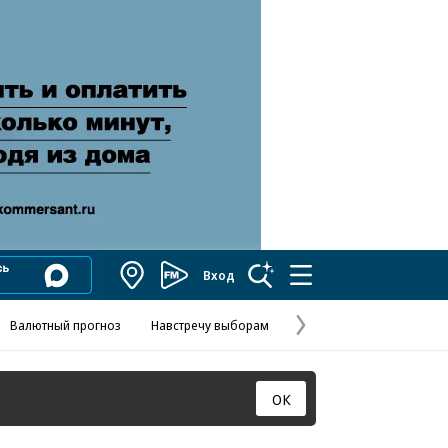
Вход
Коммерсантъ
FM
Валютный прогноз
Навстречу выборам
Скандал в FIFA
Названия опе
Колесников
Следующая
страница
ОК