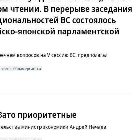
ом чтении. В перерыве заседания
ациональностей ВС состоялось
йско-японской парламентской
ечнем вопросов на V сессию ВС, предполагал
газеты «Коммерсантъ»
Зато приоритетные
тельства министр экономики Андрей Нечаев