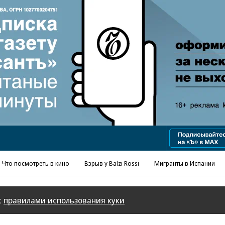
Реклама в «Ъ» www.kommersant.ru/ad
Что посмотреть в кино
Взрыв у Balzi Rossi
Мигранты в Испании
с
правилами использования куки