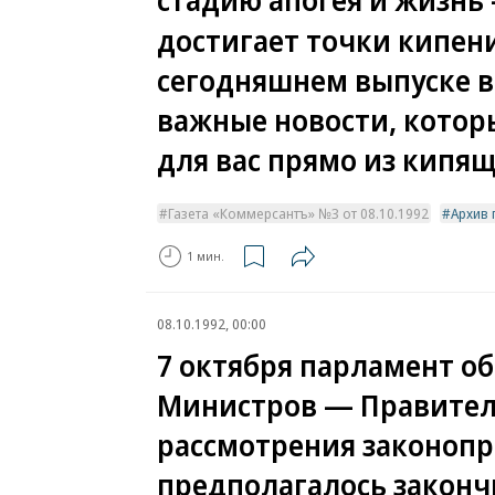
стадию апогея и жизнь
достигает точки кипени
сегодняшнем выпуске в
важные новости, котор
для вас прямо из кипящ
Газета «Коммерсантъ» №3 от 08.10.1992
Архив 
1 мин.
08.10.1992, 00:00
7 октября парламент об
Министров — Правитель
рассмотрения законопр
предполагалось закончи