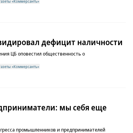
газеты «Коммерсантъ»
видировал дефицит наличности
ения ЦБ оповестил общественность о
газеты «Коммерсантъ»
приниматели: мы себя еще
нгресса промышленников и предпринимателей