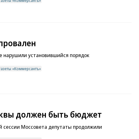
газеты «Коммерсантъ»
 провален
е нарушили установившийся порядок
газеты «Коммерсантъ»
сквы должен быть бюджет
й сессии Моссовета депутаты продолжили