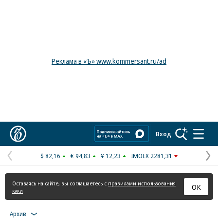
Реклама в «Ъ» www.kommersant.ru/ad
Коммерсантъ
Вход
$ 82,16
€ 94,83
¥ 12,23
IMOEX 2281,31
Предыдущая
С
страница
с
Оставаясь на сайте, вы соглашаетесь с
правилами использования
ОК
куки
Архив