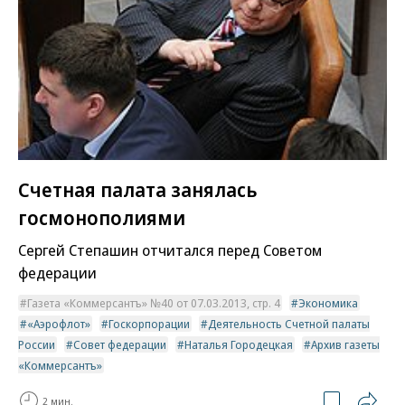
Счетная палата занялась
госмонополиями
Сергей Степашин отчитался перед Советом
федерации
Газета «Коммерсантъ» №40 от 07.03.2013, стр. 4
Экономика
«Аэрофлот»
Госкорпорации
Деятельность Счетной палаты
России
Совет федерации
Наталья Городецкая
Архив газеты
«Коммерсантъ»
2 мин.