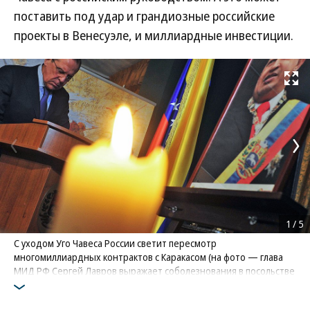
поставить под удар и грандиозные российские
проекты в Венесуэле, и миллиардные инвестиции.
Развернуть на
1
/
5
С уходом Уго Чавеса России светит пересмотр
многомиллиардных контрактов с Каракасом (на фото — глава
МИД РФ Сергей Лавров выражает соболезнования в посольстве
Венесуэлы)
Фото: РИА НОВОСТИ