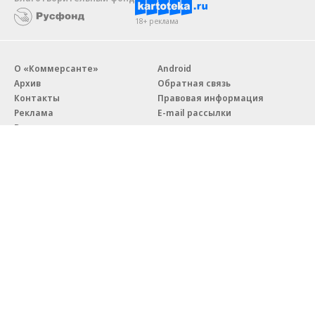
18+ реклама
О «Коммерсанте»
Android
Архив
Обратная связь
Контакты
Правовая информация
Реклама
E-mail рассылки
Вакансии
18+
© АО «Коммерсантъ». 127006, Москва, Оружейный переулок д. 41,
тел. +7 (495) 797-69-70.
Сетевое издание «Коммерсантъ» (доменное имя сайта:
kommersant.ru) зарегистрировано Федеральной службой
по надзору в сфере связи, информационных технологий и массовых
коммуникаций (Роскомнадзор), регистрационный номер и дата
принятия решения о регистрации: серия
Эл № ФС77-76922
от 11 октября 2019 г.