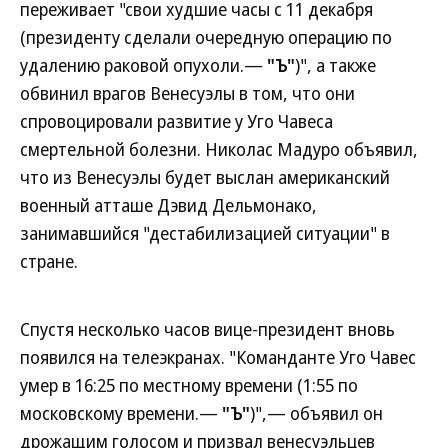
переживает "свои худшие часы с 11 декабря
(президенту сделали очередную операцию по
удалению раковой опухоли.—
"Ъ"
)", а также
обвинил врагов Венесуэлы в том, что они
спровоцировали развитие у Уго Чавеса
смертельной болезни. Николас Мадуро объявил,
что из Венесуэлы будет выслан американский
военный атташе Дэвид Дельмонако,
занимавшийся "дестабилизацией ситуации" в
стране.
Спустя несколько часов вице-президент вновь
появился на телеэкранах. "Команданте Уго Чавес
умер в 16:25 по местному времени (1:55 по
московскому времени.—
"Ъ"
)",— объявил он
дрожащим голосом и призвал венесуэльцев