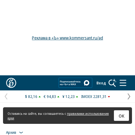
Реклама в «Ъ» www.kommersant.ru/ad
Коммерсантъ
Вход
$ 82,16
€ 94,83
¥ 12,23
IMOEX 2281,31
Предыдущая
С
страница
с
Оставаясь на сайте, вы соглашаетесь с
правилами использования
ОК
куки
Архив