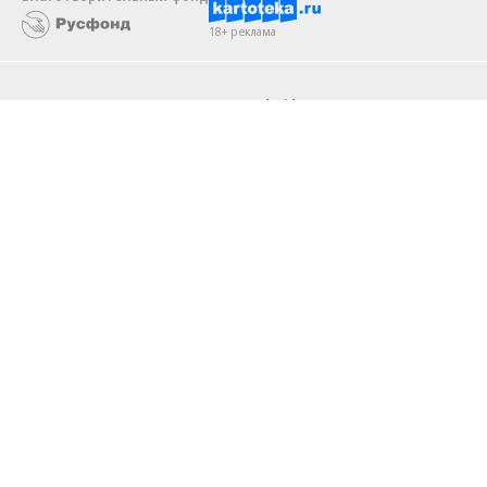
18+ реклама
О «Коммерсанте»
Android
Архив
Обратная связь
Контакты
Правовая информация
Реклама
E-mail рассылки
Вакансии
18+
© АО «Коммерсантъ». 127006, Москва, Оружейный переулок д. 41,
тел. +7 (495) 797-69-70.
Сетевое издание «Коммерсантъ» (доменное имя сайта:
kommersant.ru) зарегистрировано Федеральной службой
по надзору в сфере связи, информационных технологий и массовых
коммуникаций (Роскомнадзор), регистрационный номер и дата
принятия решения о регистрации: серия
Эл № ФС77-76922
от 11 октября 2019 г.