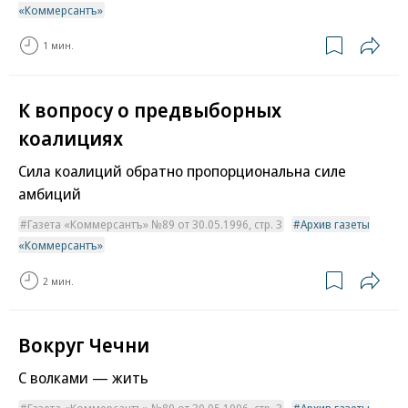
«Коммерсантъ»
1 мин.
К вопросу о предвыборных
коалициях
Сила коалиций обратно пропорциональна силе
амбиций
Газета «Коммерсантъ» №89 от 30.05.1996, стр. 3
Архив газеты
«Коммерсантъ»
2 мин.
Вокруг Чечни
С волками — жить