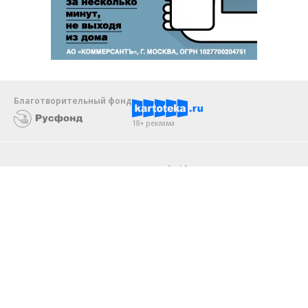
Благотворительный фонд
18+ реклама
О «Коммерсанте»
Android
Архив
Обратная связь
Контакты
Правовая информация
Реклама
E-mail рассылки
Вакансии
18+
© АО «Коммерсантъ». 127006, Москва, Оружейный переулок д. 41,