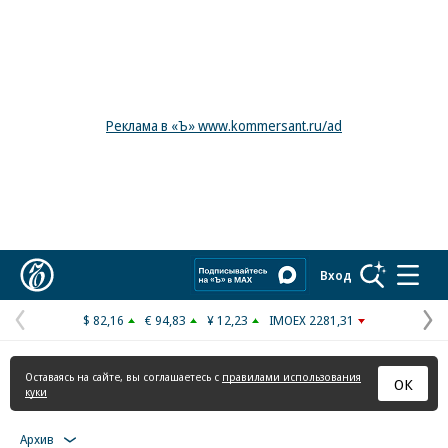
Реклама в «Ъ» www.kommersant.ru/ad
Коммерсантъ
Вход
$ 82,16
€ 94,83
¥ 12,23
IMOEX 2281,31
Предыдущая
С
страница
с
Оставаясь на сайте, вы соглашаетесь с
правилами использования
ОК
куки
Архив