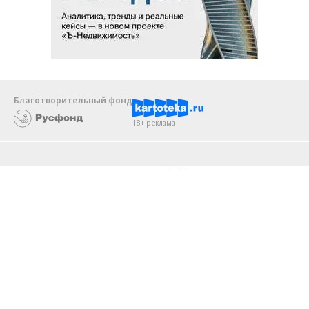
Благотворительный фонд
18+ реклама
О «Коммерсанте»
Android
Архив
Обратная связь
Контакты
Правовая информация
Реклама
E-mail рассылки
Вакансии
18+
© АО «Коммерсантъ». 127006, Москва, Оружейный переулок д. 41,