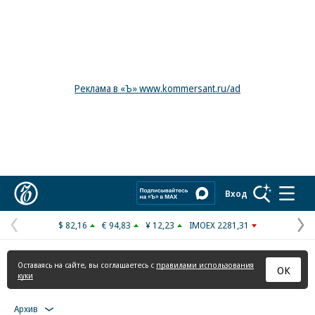
Реклама в «Ъ» www.kommersant.ru/ad
Коммерсантъ
Вход
$ 82,16
€ 94,83
¥ 12,23
IMOEX 2281,31
Предыдущая
С
страница
с
Оставаясь на сайте, вы соглашаетесь с
правилами использования
ОК
куки
Архив