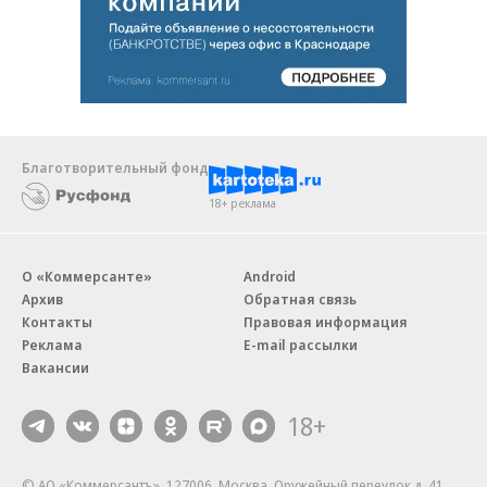
Благотворительный фонд
18+ реклама
О «Коммерсанте»
Android
Архив
Обратная связь
Контакты
Правовая информация
Реклама
E-mail рассылки
Вакансии
18+
© АО «Коммерсантъ». 127006, Москва, Оружейный переулок д. 41,