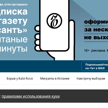
Реклама в «Ъ» www.kommersant.ru/ad
Взрыв у Balzi Rossi
Мигранты в Испании
Навстречу выборам
с
правилами использования куки