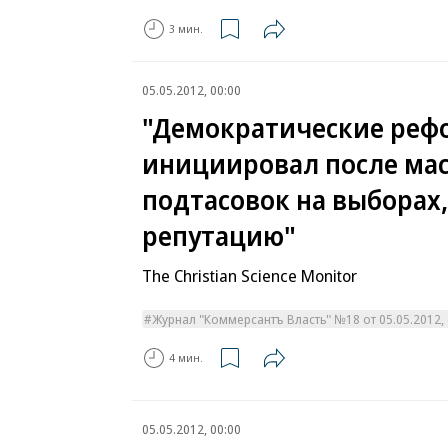
3 мин.
05.05.2012, 00:00
"Демократические реф
инициировал после мас
подтасовок на выборах,
репутацию"
The Christian Science Monitor
Журнал "Коммерсантъ Власть" №18 от 05.05.2012, с
4 мин.
05.05.2012, 00:00