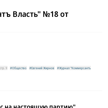
тъ Власть" №18 от
тр. 9
Общество
Евгений Жирнов
Журнал "Коммерсантъ
ос на настоящую партию"