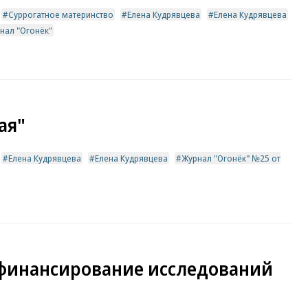
Суррогатное материнство
Елена Кудрявцева
Елена Кудрявцева
нал "Огонёк"
ая"
Елена Кудрявцева
Елена Кудрявцева
Журнал "Огонёк" №25 от
сфинансирование исследований