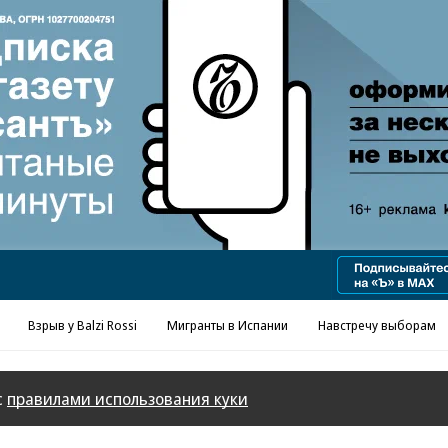
Реклама в «Ъ» www.kommersant.ru/ad
Взрыв у Balzi Rossi
Мигранты в Испании
Навстречу выборам
с
правилами использования куки