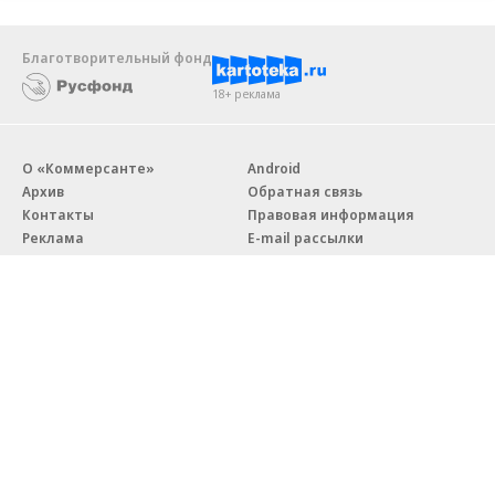
Благотворительный фонд
18+ реклама
О «Коммерсанте»
Android
Архив
Обратная связь
Контакты
Правовая информация
Реклама
E-mail рассылки
Вакансии
18+
© АО «Коммерсантъ». 127006, Москва, Оружейный переулок д. 41,
тел. +7 (495) 797-69-70.
Сетевое издание «Коммерсантъ» (доменное имя сайта:
kommersant.ru) зарегистрировано Федеральной службой
по надзору в сфере связи, информационных технологий и массовых
коммуникаций (Роскомнадзор), регистрационный номер и дата