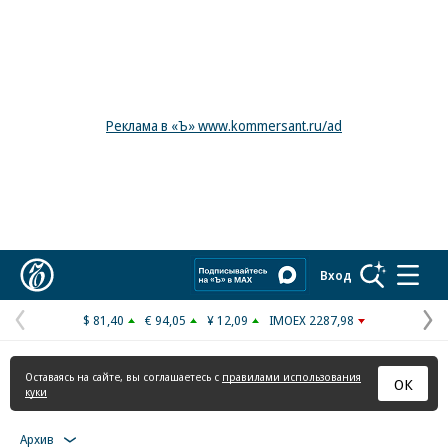
Реклама в «Ъ» www.kommersant.ru/ad
Коммерсантъ
Вход
$ 81,40
€ 94,05
¥ 12,09
IMOEX 2287,98
Предыдущая
С
страница
с
Оставаясь на сайте, вы соглашаетесь с
правилами использования
ОК
куки
Архив