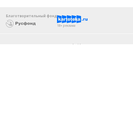
Благотворительный фонд
18+ реклама
О «Коммерсанте»
Android
Архив
Обратная связь
Контакты
Правовая информация
Реклама
E-mail рассылки
Вакансии
18+
© АО «Коммерсантъ». 127006, Москва, Оружейный переулок д. 41,
тел. +7 (495) 797-69-70.
Сетевое издание «Коммерсантъ» (доменное имя сайта:
kommersant.ru) зарегистрировано Федеральной службой
по надзору в сфере связи, информационных технологий и массовых
коммуникаций (Роскомнадзор), регистрационный номер и дата