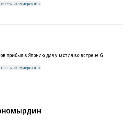
в газеты «Коммерсантъ»
в прибыл в Японию для участия во встрече G
в газеты «Коммерсантъ»
ерномырдин