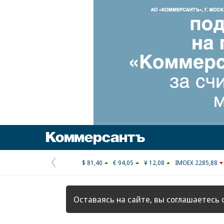
Коммерсантъ
$ 81,40
€ 94,05
¥ 12,08
IMOEX 2285,88
Предыдущая
страница
Оставаясь на сайте, вы соглашаетесь 