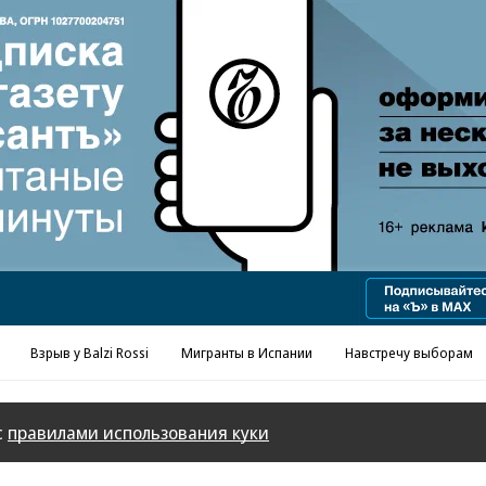
Реклама в «Ъ» www.kommersant.ru/ad
Взрыв у Balzi Rossi
Мигранты в Испании
Навстречу выборам
с
правилами использования куки