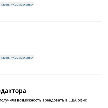
в газеты «Коммерсантъ»
в газеты «Коммерсантъ»
едактора
 получили возможность арендовать в США офис