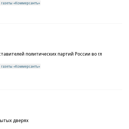
в газеты «Коммерсантъ»
тавителей политических партий России во гл
в газеты «Коммерсантъ»
рытых дверях