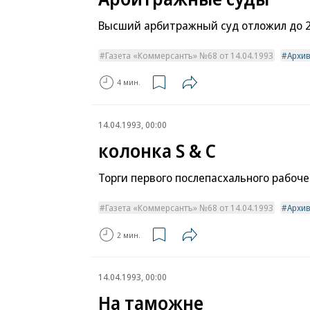
Высший арбитражный суд отложил до 2
Газета «Коммерсантъ» №68 от 14.04.1993
Архи
4 мин.
14.04.1993, 00:00
колонка S & C
Торги первого послепасхального рабоч
Газета «Коммерсантъ» №68 от 14.04.1993
Архи
2 мин.
14.04.1993, 00:00
На таможне