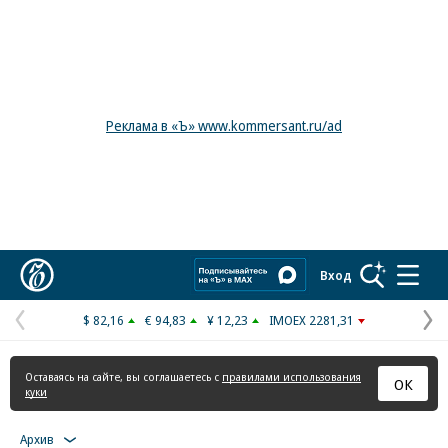
Реклама в «Ъ» www.kommersant.ru/ad
Коммерсантъ
Вход
$ 82,16
€ 94,83
¥ 12,23
IMOEX 2281,31
Предыдущая
С
страница
с
Оставаясь на сайте, вы соглашаетесь с
правилами использования
ОК
куки
Архив