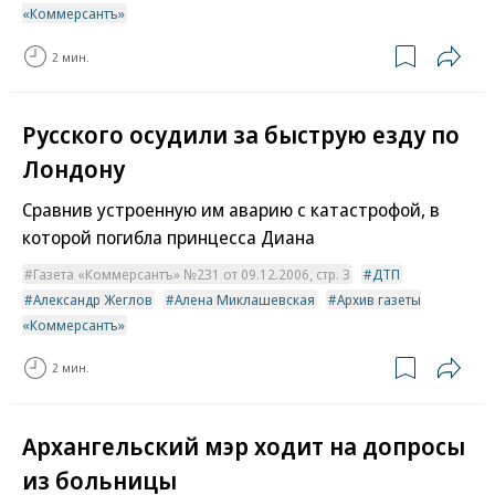
«Коммерсантъ»
2 мин.
Русского осудили за быструю езду по
Лондону
Сравнив устроенную им аварию с катастрофой, в
которой погибла принцесса Диана
Газета «Коммерсантъ» №231 от 09.12.2006, стр. 3
ДТП
Александр Жеглов
Алена Миклашевская
Архив газеты
«Коммерсантъ»
2 мин.
Архангельский мэр ходит на допросы
из больницы