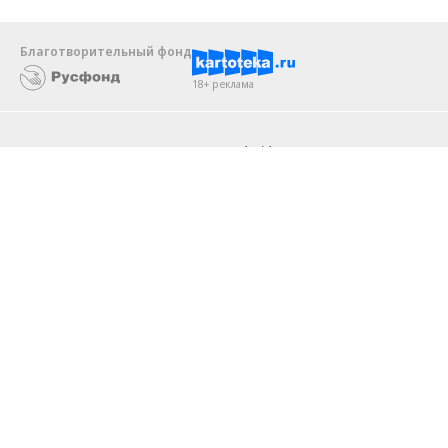
Благотворительный фонд
18+ реклама
О «Коммерсанте»
Android
Архив
Обратная связь
Контакты
Правовая информация
Реклама
E-mail рассылки
Вакансии
18+
© АО «Коммерсантъ». 127006, Москва, Оружейный переулок д. 41,
тел. +7 (495) 797-69-70.
Сетевое издание «Коммерсантъ» (доменное имя сайта:
kommersant.ru) зарегистрировано Федеральной службой
по надзору в сфере связи, информационных технологий и массовых
коммуникаций (Роскомнадзор), регистрационный номер и дата