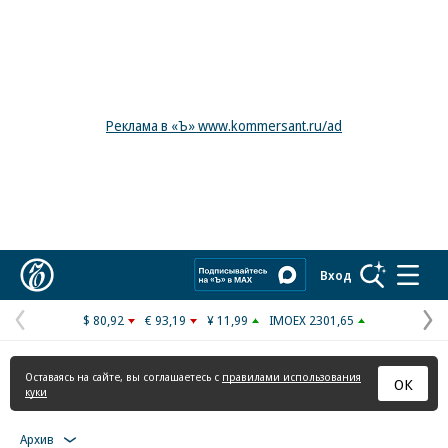
Реклама в «Ъ» www.kommersant.ru/ad
Коммерсантъ
Вход
$ 80,92
€ 93,19
¥ 11,99
IMOEX 2301,65
Предыдущая
С
страница
с
Оставаясь на сайте, вы соглашаетесь с
правилами использования
ОК
куки
Архив