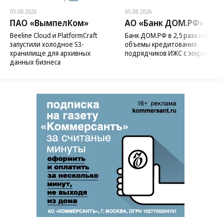
05.08.2026
05.08.2026
ПАО «ВымпелКом»
АО «Банк ДОМ.РФ»
Beeline Cloud и PlatformCraft
Банк ДОМ.РФ в 2,5 раза нараст
запустили холодное S3-
объемы кредитования
хранилище для архивных
подрядчиков ИЖС с эскроу
данных бизнеса