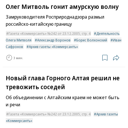
Олег Митволь гонит амурскую волну
Замруководителя Росприроднадзора размыл
российско-китайскую границу
Газета «Коммерсантъ» №242 от 23.12.2005, стр. 4
Деятельность
Олега Митволя
Александр Воронов
Борис Волхонский
Иван
Сафронов
Архив газеты «Коммерсантъ»
3 мин.
Новый глава Горного Алтая решил не
тревожить соседей
Об объединении с Алтайским краем не может быть
и речи
Газета «Коммерсантъ» №242 от 23.12.2005, стр. 4
Архив газеты
«Коммерсантъ»