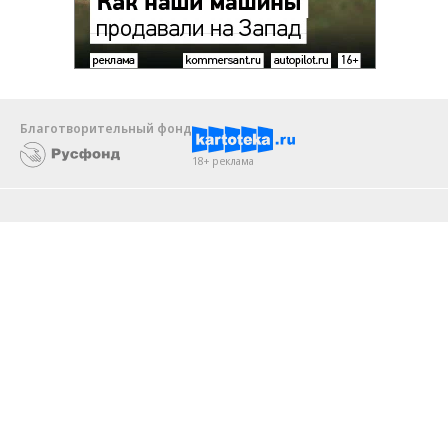
Благотворительный фонд
18+ реклама
О «Коммерсанте»
Android
Архив
Обратная связь
Контакты
Правовая информация
Реклама
E-mail рассылки
Вакансии
18+
© АО «Коммерсантъ». 127006, Москва, Оружейный переулок д. 41,
тел. +7 (495) 797-69-70.