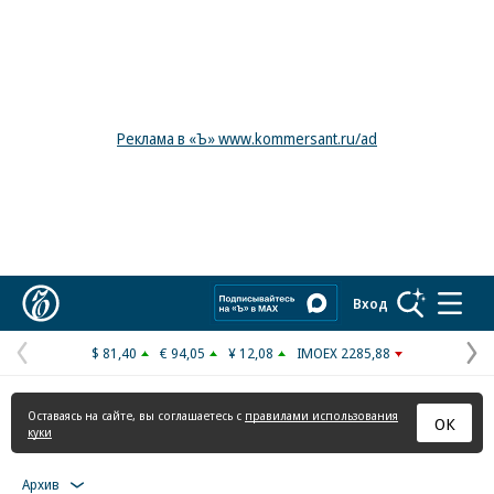
Реклама в «Ъ» www.kommersant.ru/ad
Коммерсантъ
Вход
$ 81,40
€ 94,05
¥ 12,08
IMOEX 2285,88
Предыдущая
С
страница
с
Оставаясь на сайте, вы соглашаетесь с
правилами использования
ОК
куки
Архив