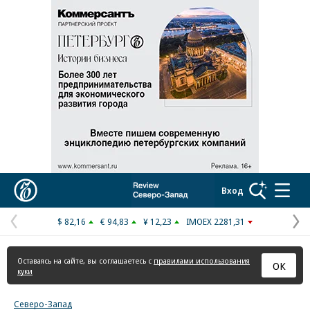
Реклама в «Ъ» www.kommersant.ru/ad
Коммерсантъ
Вход
$ 82,16
€ 94,83
¥ 12,23
IMOEX 2281,31
Предыдущая
С
страница
с
Оставаясь на сайте, вы соглашаетесь с
правилами использования
ОК
куки
Северо-Запад