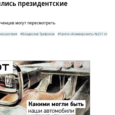
ылись президентские
еченцев могут пересмотреть
оисшествия
Владислав Трифонов
Газета «Коммерсантъ» №211 от