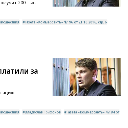
получит 200 тыс.
оисшествия
Газета «Коммерсантъ» №196 от 21.10.2016, стр. 6
платили за
нсацию
оисшествия
Владислав Трифонов
Газета «Коммерсантъ» №184 от