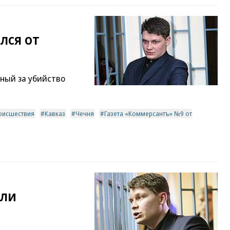
лся от
ный за убийство
оисшествия
Кавказ
Чечня
Газета «Коммерсантъ» №9 от
али