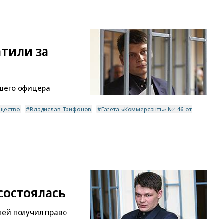
атили за
шего офицера
щество
Владислав Трифонов
Газета «Коммерсантъ» №146 от
состоялась
ей получил право