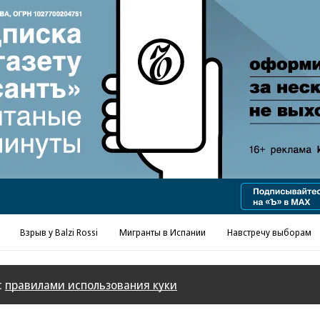
Реклама в «Ъ» www.kommersant.ru/ad
Взрыв у Balzi Rossi
Мигранты в Испании
Навстречу выборам
с
правилами использования куки