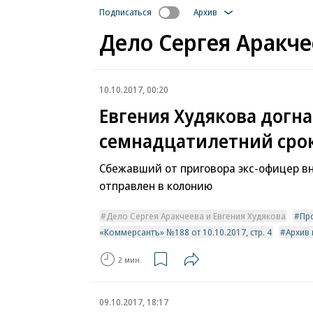
Подписаться
Архив
Дело Сергея Аракче
10.10.2017, 00:20
Евгения Худякова догн
семнадцатилетний сро
Сбежавший от приговора экс-офицер в
отправлен в колонию
Дело Сергея Аракчеева и Евгения Худякова
Пр
«Коммерсантъ» №188 от 10.10.2017, стр. 4
Архив
2 мин.
09.10.2017, 18:17