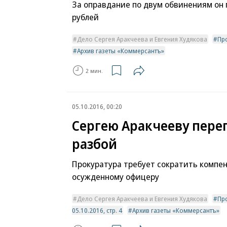
За оправдание по двум обвинениям он 
рублей
Дело Сергея Аракчеева и Евгения Худякова
Пр
Архив газеты «Коммерсантъ»
2 мин.
05.10.2016, 00:20
Сергею Аракчееву пере
разбой
Прокуратура требует сократить компе
осужденному офицеру
Дело Сергея Аракчеева и Евгения Худякова
Пр
05.10.2016, стр. 4
Архив газеты «Коммерсантъ»