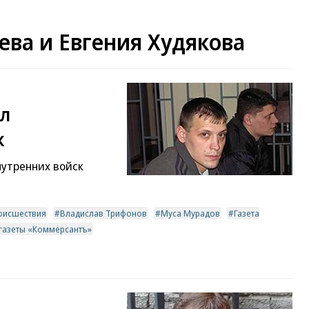
ева и Евгения Худякова
ал
к
нутренних войск
оисшествия
Владислав Трифонов
Муса Мурадов
Газета
 газеты «Коммерсантъ»