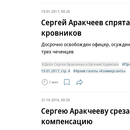
19.01.2017, 00:20
Сергей Аракчеев спрята
кровников
Досрочно освобожден офицер, осужден
трех чеченцев
Дело Сергея Аракчеева и Евгения Худякова
Пр
19.01.2017, стр. 4
Архив газеты «Коммерсантъ»
2 мин.
21.10.2016, 00:20
Сергею Аракчееву срез
компенсацию