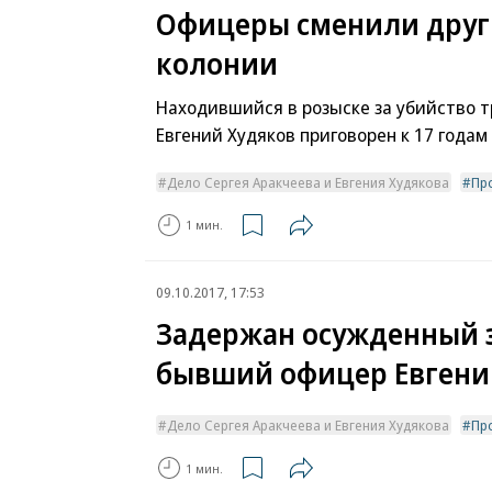
Офицеры сменили друг 
колонии
Находившийся в розыске за убийство т
Евгений Худяков приговорен к 17 годам
Дело Сергея Аракчеева и Евгения Худякова
Пр
1 мин.
09.10.2017, 17:53
Задержан осужденный з
бывший офицер Евгени
Дело Сергея Аракчеева и Евгения Худякова
Пр
1 мин.