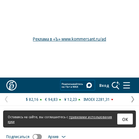
Реклама в «Ъ» www.kommersant.ru/ad
Коммерсантъ
Вход
$ 82,16
€ 94,83
¥ 12,23
IMOEX 2281,31
Предыдущая
С
страница
с
Оставаясь на сайте, вы соглашаетесь с
правилами использования
ОК
куки
Подписаться
Архив