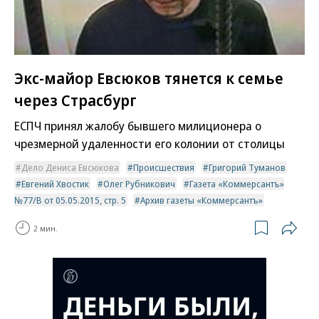
Экс-майор Евсюков тянется к семье
через Страсбург
ЕСПЧ принял жалобу бывшего милиционера о
чрезмерной удаленности его колонии от столицы
Дело Дениса Евсюкова
Происшествия
Григорий Туманов
Евгений Хвостик
Олег Рубникович
Газета «Коммерсантъ»
№77/В от 05.05.2015, стр. 5
Архив газеты «Коммерсантъ»
2 мин.