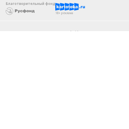
Благотворительный фонд
18+ реклама
О «Коммерсанте»
Android
Архив
Обратная связь
Контакты
Правовая информация
Реклама
E-mail рассылки
Вакансии
18+
© АО «Коммерсантъ». 127006, Москва, Оружейный переулок д. 41,
тел. +7 (495) 797-69-70.
Сетевое издание «Коммерсантъ» (доменное имя сайта:
kommersant.ru) зарегистрировано Федеральной службой
по надзору в сфере связи, информационных технологий и массовых
коммуникаций (Роскомнадзор), регистрационный номер и дата
принятия решения о регистрации: серия
Эл № ФС77-76922
от 11 октября 2019 г.