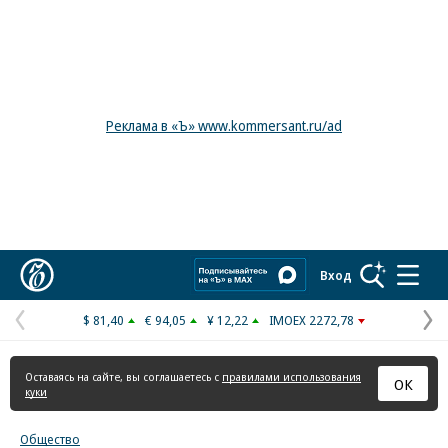
Реклама в «Ъ» www.kommersant.ru/ad
Коммерсантъ
Вход
$ 81,40
€ 94,05
¥ 12,22
IMOEX 2272,78
Предыдущая
С
страница
с
Оставаясь на сайте, вы соглашаетесь с
правилами использования
ОК
куки
Общество