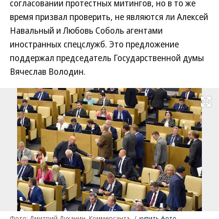
согласовании протестных митингов, но в то же
время призвал проверить, не являются ли Алексей
Навальный и Любовь Соболь агентами
иностранных спецслужб. Это предложение
поддержал председатель Государственной думы
Вячеслав Володин.
Развернуть на
Фото: Дмитрий Духанин, Коммерсантъ
/
купить фото