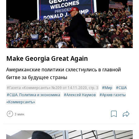
Make Georgia Great Again
Американские политики схлестнулись в главной
битве за будущее страны
Газета «Коммерсантъ» №209 от 14.11.2020, стр. 3
Мир
США
США. Политика и экономика
Алексей Наумов
Архив газеты
«Коммерсантъ»
3 мин.