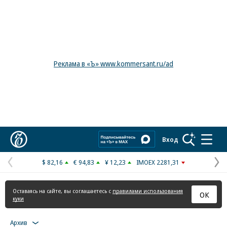
Реклама в «Ъ» www.kommersant.ru/ad
Коммерсантъ
Вход
$ 82,16
€ 94,83
¥ 12,23
IMOEX 2281,31
Предыдущая
С
страница
с
Оставаясь на сайте, вы соглашаетесь с
правилами использования
ОК
куки
Архив