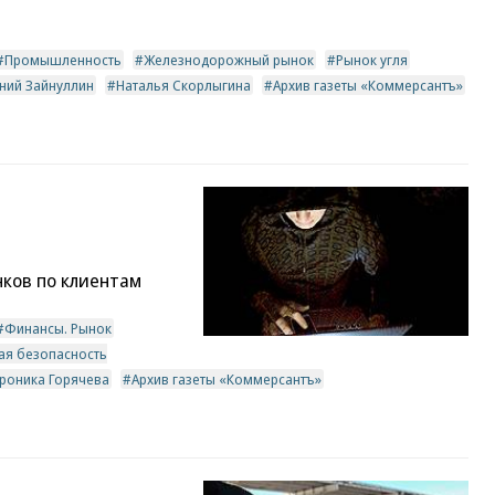
Промышленность
Железнодорожный рынок
Рынок угля
ений Зайнуллин
Наталья Скорлыгина
Архив газеты «Коммерсантъ»
нков по клиентам
Финансы. Рынок
я безопасность
роника Горячева
Архив газеты «Коммерсантъ»