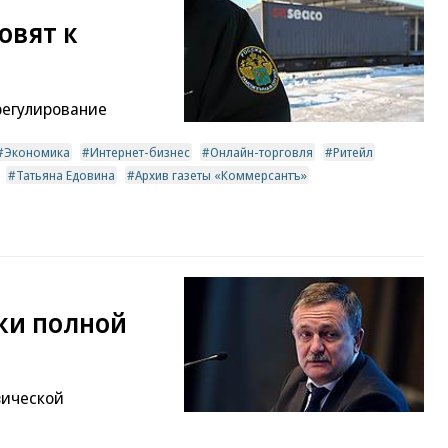
овят к
регулирование
Экономика
Интернет-бизнес
Онлайн-торговля
Ритейл
Татьяна Едовина
Архив газеты «Коммерсантъ»
ки полной
зической