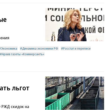
ые
ления
Экономика
Динамика экономики РФ
Росстат и переписи
Архив газеты «Коммерсантъ»
ать льгот
 РЖД скидок на