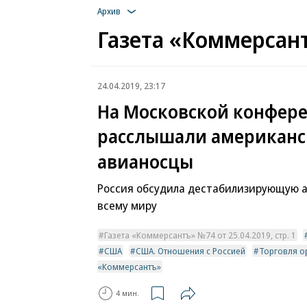
Архив
Газета «Коммерсант
24.04.2019, 23:17
На Московской конфер
расслышали американс
авианосцы
Россия обсудила дестабилизирующую 
всему миру
Газета «Коммерсантъ» №74 от 25.04.2019, стр. 1
США
США. Отношения с Россией
Торговля о
«Коммерсантъ»
4 мин.