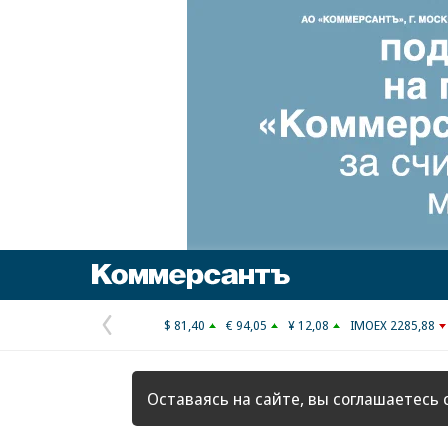
Коммерсантъ
$ 81,40
€ 94,05
¥ 12,08
IMOEX 2285,88
Предыдущая
страница
Оставаясь на сайте, вы соглашаетесь 