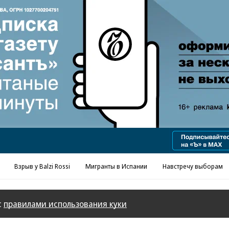
Реклама в «Ъ» www.kommersant.ru/ad
Взрыв у Balzi Rossi
Мигранты в Испании
Навстречу выборам
с
правилами использования куки