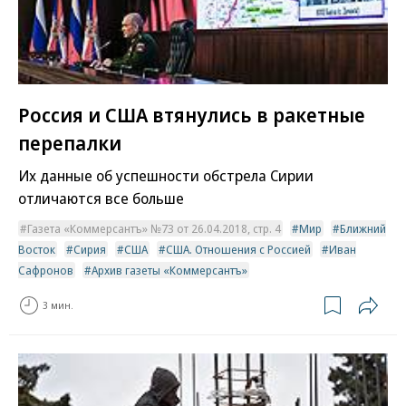
Россия и США втянулись в ракетные
перепалки
Их данные об успешности обстрела Сирии
отличаются все больше
Газета «Коммерсантъ» №73 от 26.04.2018, стр. 4
Мир
Ближний
Восток
Сирия
США
США. Отношения с Россией
Иван
Сафронов
Архив газеты «Коммерсантъ»
3 мин.