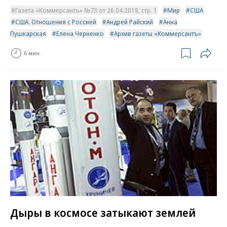
Газета «Коммерсантъ» №73 от 26.04.2018, стр. 1
Мир
США
США. Отношения с Россией
Андрей Райский
Анна
Пушкарская
Елена Черненко
Архив газеты «Коммерсантъ»
6 мин.
Дыры в космосе затыкают землей