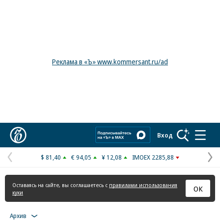
Реклама в «Ъ» www.kommersant.ru/ad
Коммерсантъ
Вход
$ 81,40
€ 94,05
¥ 12,08
IMOEX 2285,88
Предыдущая
С
страница
с
Оставаясь на сайте, вы соглашаетесь с
правилами использования
ОК
куки
Архив