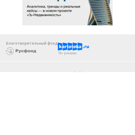
Благотворительный фонд
18+ реклама
О «Коммерсанте»
Android
Архив
Обратная связь
Контакты
Правовая информация
Реклама
E-mail рассылки
Вакансии
18+
© АО «Коммерсантъ». 127006, Москва, Оружейный переулок д. 41,