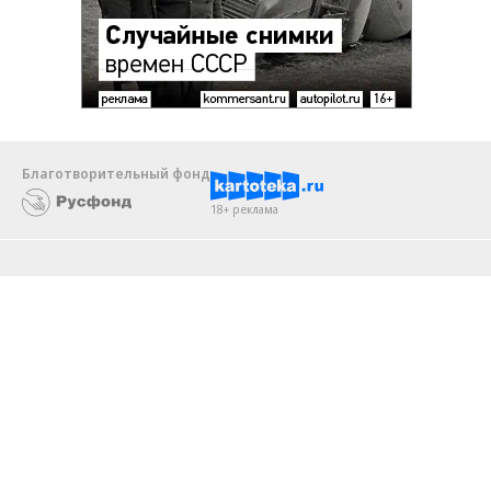
Благотворительный фонд
18+ реклама
О «Коммерсанте»
Android
Архив
Обратная связь
Контакты
Правовая информация
Реклама
E-mail рассылки
Вакансии
18+