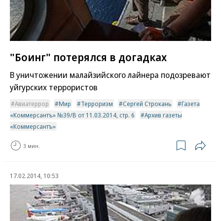
"Боинг" потерялся в догадках
В уничтожении малайзийского лайнера подозревают
уйгурских террористов
Авиатеррор
Мир
Терроризм
Сергей Строкань
Газета
«Коммерсантъ» №39/В от 11.03.2014, стр. 6
Архив газеты
«Коммерсантъ»
3 мин.
17.02.2014, 10:53