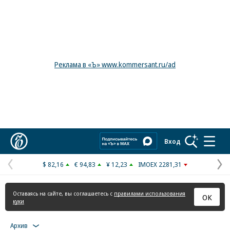
Реклама в «Ъ» www.kommersant.ru/ad
Коммерсантъ
Вход
$ 82,16
€ 94,83
¥ 12,23
IMOEX 2281,31
Предыдущая
С
страница
с
Оставаясь на сайте, вы соглашаетесь с
правилами использования
ОК
куки
Архив