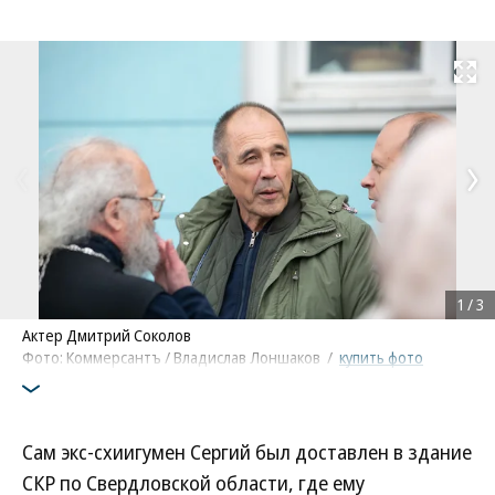
Развернуть на
1
/
3
Актер Дмитрий Соколов
Фото: Коммерсантъ / Владислав Лоншаков
/
купить фото
Сам экс-схиигумен Сергий был доставлен в здание
СКР по Свердловской области, где ему