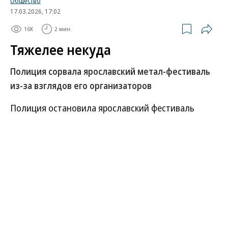
Общество
17.03.2026, 17:02
16K
2 мин.
Тяжелее некуда
Полиция сорвала ярославский метал-фестиваль
из-за взглядов его организаторов
Полиция остановила ярославский фестиваль
тяжелой музыки «Похороны зимы», проходивший
14 марта, из-за претензий к его организаторам.
Об этом сообщает «РИА Новости» со ссылкой на
неназванные правоохранительные органы. Они
утверждают, что концерт пыталась провести
националистическая группировка «Велескульт».
Зрители концерта жаловались, что полицейские
заставили их раздеться и лежать на полу