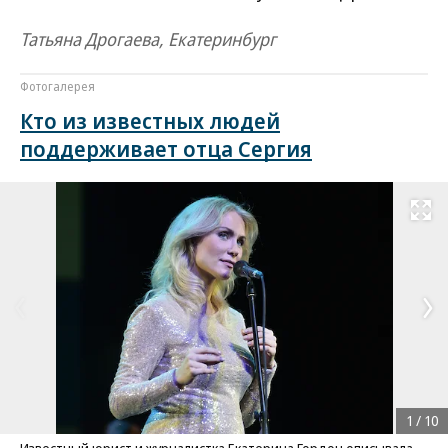
Татьяна Дрогаева, Екатеринбург
Фотогалерея
Кто из известных людей
поддерживает отца Сергия
Развернуть на
1
/
10