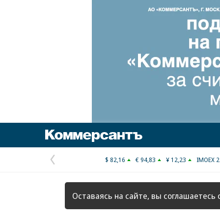
Коммерсантъ
$ 82,16
€ 94,83
¥ 12,23
IMOEX 2
Предыдущая
страница
Оставаясь на сайте, вы соглашаетесь 