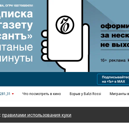
Реклама в «Ъ» www.kommersant.ru/ad
281,31
Что посмотреть в кино
Взрыв у Balzi Rossi
Мигранты в
с
правилами использования куки