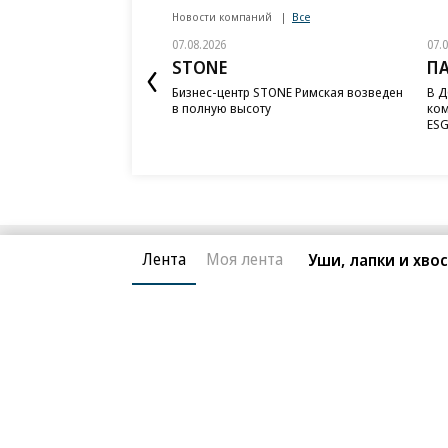
Новости компаний
Все
07.08.2026
07.
STONE
П
Бизнес-центр STONE Римская возведен
В Д
в полную высоту
ком
ESG
Лента
Моя лента
Уши, лапки и хво
Благотворительный фонд
О «Коммер
Архив
Контакты
18+ реклама
© АО «Коммерсантъ». 127006, Москва, Оружейный пе
Сетевое издание «Коммерсантъ» (доменное имя сайт
Федеральной службой по надзору в сфере связи, и