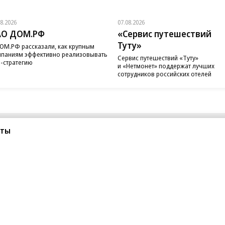
08.2026
07.08.2026
АО ДОМ.РФ
«Сервис путешествий
Туту»
ОМ.РФ рассказали, как крупным
паниям эффективно реализовывать
Сервис путешествий «Туту»
-стратегию
и «Нетмонет» поддержат лучших
сотрудников российских отелей
сты
санте»
Реклама
Обратная связь
Вакансии
Правовая информация
Android
E-mail рассылки
реулок д. 41,
тел. +7 (495) 797-69-70.
Партнерские проекты/матери
«Промо» и «Официальное со
а: kommersant.ru) зарегистрировано
нформационных технологий
На kommersant.ru применяют