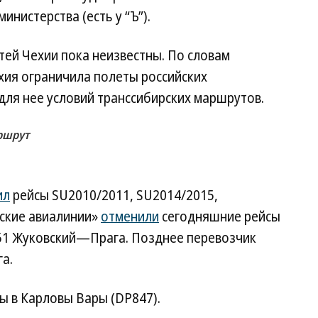
инистерства (есть у “Ъ”).
ей Чехии пока неизвестны. По словам
хия ограничила полеты российских
для нее условий транссибирских маршрутов.
ршрут
ил
рейсы SU2010/2011, SU2014/2015,
ьские авиалинии»
отменили
сегодняшние рейсы
51 Жуковский—Прага. Позднее перевозчик
а.
ы в Карловы Вары (DP847).